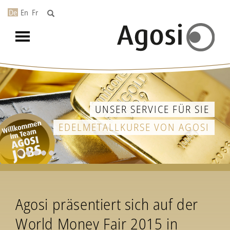
De
En
Fr
Toggle
navigation
UNSER SERVICE FÜR SIE
EDELMETALLKURSE VON AGOSI
Agosi präsentiert sich auf der
World Money Fair 2015 in