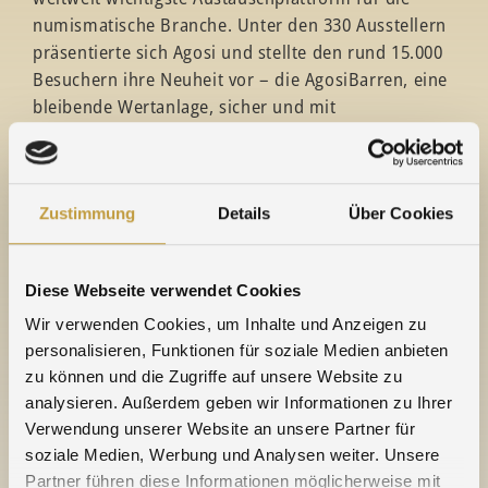
numismatische Branche. Unter den 330 Ausstellern
präsentierte sich Agosi und stellte den rund 15.000
Besuchern ihre Neuheit vor – die AgosiBarren, eine
bleibende Wertanlage, sicher und mit
Echtheitszertifikat, direkt von Agosi.
Seit 1891 steht Agosi für hochwertige
Edelmetallprodukte – verantwortungsvoll
Zustimmung
Details
Über Cookies
hergestellt und gemäß internationalen Richtlinien
wie LBMA und RJC anerkannt.
Diese Webseite verwendet Cookies
Wir verwenden Cookies, um Inhalte und Anzeigen zu
personalisieren, Funktionen für soziale Medien anbieten
zu können und die Zugriffe auf unsere Website zu
analysieren. Außerdem geben wir Informationen zu Ihrer
Verwendung unserer Website an unsere Partner für
soziale Medien, Werbung und Analysen weiter. Unsere
Partner führen diese Informationen möglicherweise mit