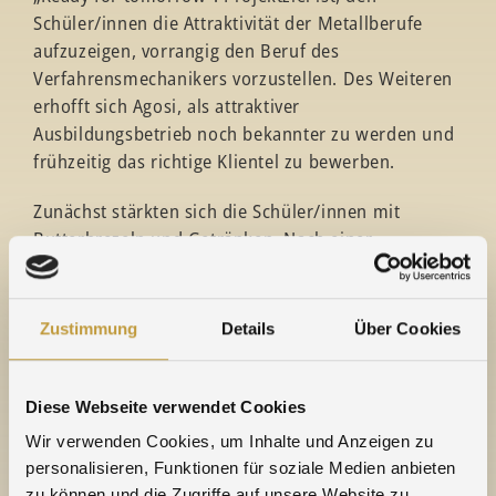
Schüler/innen die Attraktivität der Metallberufe
aufzuzeigen, vorrangig den Beruf des
Verfahrensmechanikers vorzustellen. Des Weiteren
erhofft sich Agosi, als attraktiver
Ausbildungsbetrieb noch bekannter zu werden und
frühzeitig das richtige Klientel zu bewerben.
Zunächst stärkten sich die Schüler/innen mit
Butterbrezeln und Getränken. Nach einer
Sicherheitsunterweisung und Ausstattung mit
Schutzkleidung führten Agosi-Mitarbeiter Gert
Mayer (Ausbilder Verfahrensmechaniker), Marco
Zustimmung
Details
Über Cookies
Banlaki (Ausbildungsbeauftragter) und Andreas Zerr
(Verfahrensmechaniker) die Schüler/innen durch
den Betrieb. In der Abteilung Produktion Halbzeuge
Diese Webseite verwendet Cookies
sahen sie, wie Bleche gewalzt und Rohre gezogen
Wir verwenden Cookies, um Inhalte und Anzeigen zu
werden, wie Ronden gestanzt und Drähte geglüht
personalisieren, Funktionen für soziale Medien anbieten
werden. Typische Tätigkeiten des
zu können und die Zugriffe auf unsere Website zu