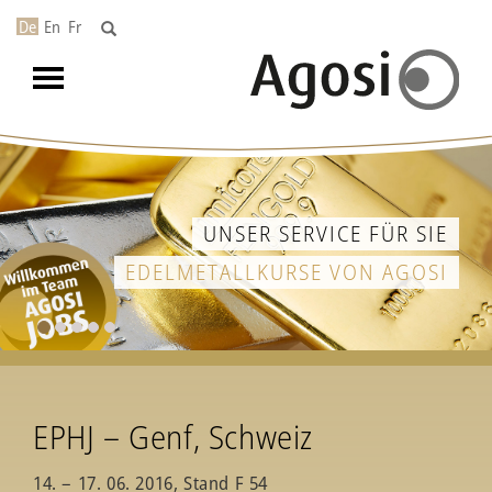
De
En
Fr
Toggle
navigation
UNSER SERVICE FÜR SIE
EDELMETALLKURSE VON AGOSI
EPHJ – Genf, Schweiz
14. – 17. 06. 2016, Stand F 54