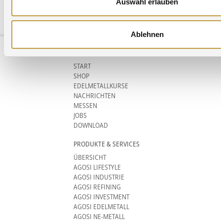
Auswahl erlauben
Agosi AG Kanzlerstrasse 17 75175 Pforzheim Germany phone +49 (0)7231
960-0
info@agosi.de
Ablehnen
AKTUELL
START
SHOP
EDELMETALLKURSE
NACHRICHTEN
MESSEN
JOBS
DOWNLOAD
PRODUKTE & SERVICES
ÜBERSICHT
AGOSI LIFESTYLE
AGOSI INDUSTRIE
AGOSI REFINING
AGOSI INVESTMENT
AGOSI EDELMETALL
AGOSI NE-METALL