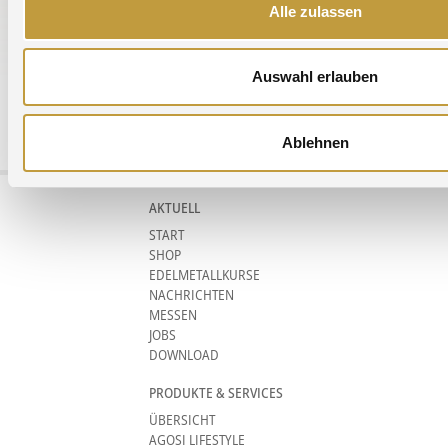
Alle Messen in der Kurzübersicht »
Alle zulassen
Auswahl erlauben
Agosi AG Kanzlerstrasse 17 75175 Pforzheim Germany phone +49 (0)7231
Ablehnen
960-0
info@agosi.de
AKTUELL
START
SHOP
EDELMETALLKURSE
NACHRICHTEN
MESSEN
JOBS
DOWNLOAD
PRODUKTE & SERVICES
ÜBERSICHT
AGOSI LIFESTYLE