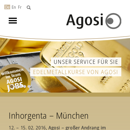
De
En
Fr
Toggle
navigation
UNSER SERVICE FÜR SIE
EDELMETALLKURSE VON AGOSI
Inhorgenta – München
12. – 15. 02. 2016,
Agosi – großer Andrang im