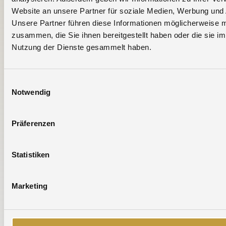
16.06.2026 - 19.06.2026
Website an unsere Partner für soziale Medien, Werbung und 
» EPHJ 2026
Unsere Partner führen diese Informationen möglicherweise m
zusammen, die Sie ihnen bereitgestellt haben oder die sie i
16.06.2026 - 18.06.2026
Nutzung der Dienste gesammelt haben.
» Stanztec 2026
17.06.2026 - 18.06.2026
Einwilligungsauswahl
» E-Waste World 2026
Notwendig
29.01.2026 - 31.01.2026
Präferenzen
» World Money Fair 2026
11.06.2025 - 12.06.2025
Statistiken
» E-Waste World 2025
03.06.2025 - 06.06.2025
Marketing
» EPHJ 2025