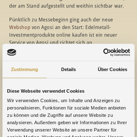
der am Stand aufgestellt und weithin sichtbar war.
Pünktlich zu Messebeginn ging auch der neue
Webshop
von Agosi an den Start: Edelmetall-
Investmentprodukte online kaufen ist ein neuer
Service von Agosi und richtet sich an
Privatpersonen. Damit erweitert das Unternehmen
sein Spektrum erstmals für den privaten
Interessenten und Kapitalanleger.
Zustimmung
Details
Über Cookies
www.agosishop.de
In den zahlreichen Gesprächen mit Fachbesuchern
Diese Webseite verwendet Cookies
stand besonders das Agosi Angebot
Wir verwenden Cookies, um Inhalte und Anzeigen zu
für Edelmetallronden in Feingold und Feinsilber im
personalisieren, Funktionen für soziale Medien anbieten
Vordergrund – für Agosi insgesamt ein erfolgreicher
zu können und die Zugriffe auf unsere Website zu
Ansatz mit vielen Neukontakten.
analysieren. Außerdem geben wir Informationen zu Ihrer
Verwendung unserer Website an unsere Partner für
Selbstverständlich wird Agosi auch wieder in