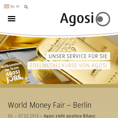
De
En
Fr
Toggle
navigation
UNSER SERVICE FÜR SIE
EDELMETALLKURSE VON AGOSI
World Money Fair – Berlin
05. – 07.02.2016
– Agosi zieht positive Bilanz: