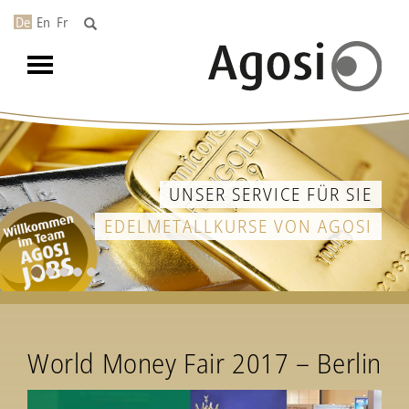
De
En
Fr
Toggle
navigation
UNSER SERVICE FÜR SIE
EDELMETALLKURSE VON AGOSI
World Money Fair 2017 – Berlin