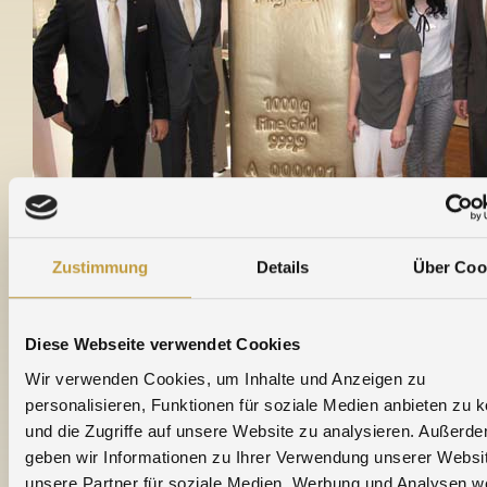
Zustimmung
Details
Über Coo
Unser Messeteam auf der WMF (v.l.n.r.): Thomas
Weiß (Leiter Vertrieb), Jürgen Weissheimer
Diese Webseite verwendet Cookies
(Vertriebsleiter Investmentprodukte), Nina Schert
Wir verwenden Cookies, um Inhalte und Anzeigen zu
(Edelmetallhandel), Meike Vielsack
personalisieren, Funktionen für soziale Medien anbieten zu 
(Investmentprodukte), Bernd Bauer (Vertriebsleiter
und die Zugriffe auf unsere Website zu analysieren. Außerd
Edelmetallhandel).
geben wir Informationen zu Ihrer Verwendung unserer Websi
unsere Partner für soziale Medien, Werbung und Analysen we