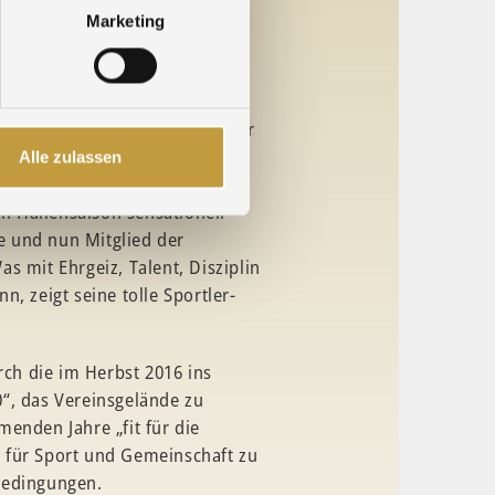
Marketing
eichtathletik ist Constantin
d sechs Jahren ohne
ach Pforzheim kam und seither
 und integriert wird. Dass auch
Alle zulassen
 ist, zeigt, dass der 18jährige
 Hallensaison sensationell
 und nun Mitglied der
s mit Ehrgeiz, Talent, Disziplin
, zeigt seine tolle Sportler-
rch die im Herbst 2016 ins
“, das Vereinsgelände zu
enden Jahre „fit für die
 für Sport und Gemeinschaft zu
bedingungen.