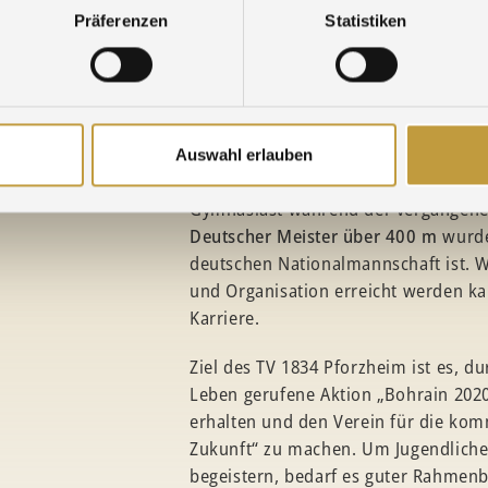
Vereins.
Präferenzen
Statistiken
Ein tolles Beispiel aus dem Bereich L
Preis, ein Jugendlicher, der vor run
Deutschkenntnisse aus Moldawien n
von der Leichtathletikfamilie betreut
Auswahl erlauben
in einem kleinen Verein vieles möglich
Gymnasiast während der vergangenen
Deutscher Meister über 400 m
wurde
deutschen Nationalmannschaft ist. Wa
und Organisation erreicht werden kann
Karriere.
Ziel des TV 1834 Pforzheim ist es, du
Leben gerufene Aktion „Bohrain 2020
erhalten und den Verein für die komm
Zukunft“ zu machen. Um Jugendliche
begeistern, bedarf es guter Rahmen