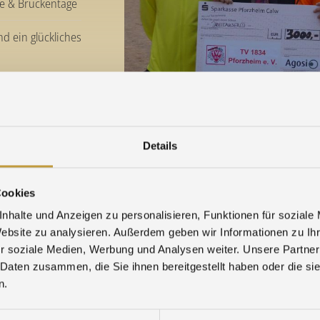
ge & Brückentage
d ein glückliches
rt
t bei Agosi
v.l.n.r.: Constantin Preis, Jutta Bisc
Details
Vereinsgelände des TV 1834 Pforzhe
re Nachrichten »
Mit Stolz kann der Pforzheimer Trad
Cookies
e. V., der älteste Turnverein Baden-
nhalte und Anzeigen zu personalisieren, Funktionen für soziale
Vereinsgelände sein Eigen nennen. D
Website zu analysieren. Außerdem geben wir Informationen zu I
Pforzheim fest verwurzelt und trägt 
r soziale Medien, Werbung und Analysen weiter. Unsere Partner
Integration vieler Bevölkerungsschic
 Daten zusammen, die Sie ihnen bereitgestellt haben oder die s
Neben der bekannten Rugbymannschaf
n.
Tennisabteilung zeichnet sich auch di
Auch zahlreiche Pforzheimer Schule