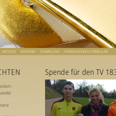
MESSEN
KARRIERE
DOWNLOAD
HINWEISGEBER-FORMULAR
CHTEN
Spende für den TV 18
andort -
handel
stand