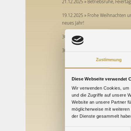
21.12.2025 » Betriebsruhe, Feierta
19.12.2025 » Frohe Weihnachten un
neues Jahr!
30.09.2025 » Praxisluft geschnuppe
30.09.2025 » Führungsspitze zu Gas
Zustimmung
Älte
Diese Webseite verwendet 
Wir verwenden Cookies, um I
und die Zugriffe auf unsere 
Website an unsere Partner fü
möglicherweise mit weiteren
der Dienste gesammelt habe
Einwilligungsauswahl