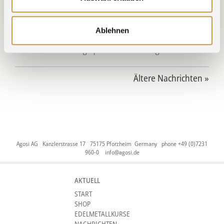
neues Jahr!
30.09.2025 » Praxisluft geschnuppert
Ablehnen
30.09.2025 » Führungsspitze zu Gast bei Agosi
Ältere Nachrichten »
Agosi AG Kanzlerstrasse 17 75175 Pforzheim Germany phone +49 (0)7231
960-0
info@agosi.de
AKTUELL
START
SHOP
EDELMETALLKURSE
NACHRICHTEN