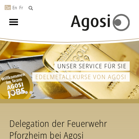
De
En
Fr
Toggle
navigation
UNSER SERVICE FÜR SIE
EDELMETALLKURSE VON AGOSI
Delegation der Feuerwehr
Pforzheim bei Agosi