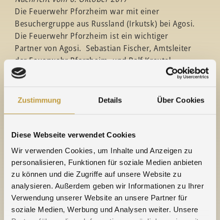
Die Feuerwehr Pforzheim war mit einer
Besuchergruppe aus Russland (Irkutsk) bei Agosi.
Die Feuerwehr Pforzheim ist ein wichtiger
Partner von Agosi. Sebastian Fischer, Amtsleiter
der Feuerwehr Pforzheim, und Ralf Kreutel,
ebenfalls bei der Feuerwehr, kamen am Freitag, 6.
Oktober mit einer russischen Delegation zu Agosi.
Die russischen Gäste sind bei der Feuerwehr in
Zustimmung
Details
Über Cookies
Irkutsk und zum Erfahrungsaustausch in Pforzheim.
Nach der Ankunft sahen die Gäste den Agosi-
Imagefilm, der sehr anschaulich die Arbeit von
Diese Webseite verwendet Cookies
Agosi als Kreislaufanbieter zeigt. Danach ging es in
Wir verwenden Cookies, um Inhalte und Anzeigen zu
die Logistik, hier war der Leiter von TQM und
personalisieren, Funktionen für soziale Medien anbieten
Services, Karl-Heinz Flach, für die Führung
zu können und die Zugriffe auf unsere Website zu
zuständig. Den zweiten Part übernahm Dr. Peter
analysieren. Außerdem geben wir Informationen zu Ihrer
Tews, Leiter der Produktion Halbzeuge, der
Verwendung unserer Website an unsere Partner für
durch einen Teil der Produktion,
soziale Medien, Werbung und Analysen weiter. Unsere
dem „Silberhalbzeug“, führte. Anschließend waren