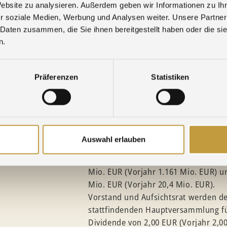
ge & Brückentage
Website zu analysieren. Außerdem geben wir Informationen zu I
r soziale Medien, Werbung und Analysen weiter. Unsere Partner
d ein glückliches
 Daten zusammen, die Sie ihnen bereitgestellt haben oder die s
n.
rt
Präferenzen
Statistiken
t bei Agosi
re Nachrichten »
Im Rahmen der Bilanzsitzung des Aufs
2018 hat der Aufsichtsrat der Gesel
Auswahl erlauben
aufgestellten Abschluss für das zurü
gebilligt und damit festgelegt. Im J
Mio. EUR (Vorjahr 1.161 Mio. EUR) u
Mio. EUR (Vorjahr 20,4 Mio. EUR).
Vorstand und Aufsichtsrat werden de
stattfindenden Hauptversammlung fü
Dividende von 2,00 EUR (Vorjahr 2,00