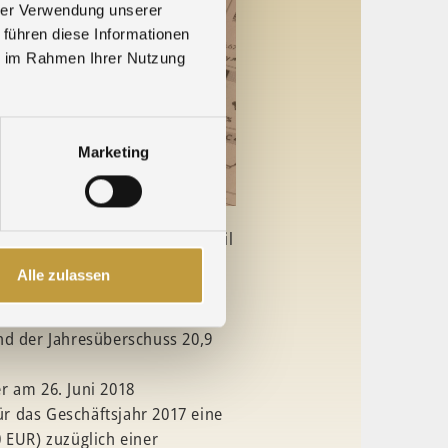
hrer Verwendung unserer
 führen diese Informationen
ie im Rahmen Ihrer Nutzung
Marketing
ichtsrats der Agosi am 5. April
lschaft den vom Vorstand
Alle zulassen
ckliegende Geschäftsjahr
ahr 2017 betrug der Umsatz 850
nd der Jahresüberschuss 20,9
r am 26. Juni 2018
r das Geschäftsjahr 2017 eine
 EUR) zuzüglich einer