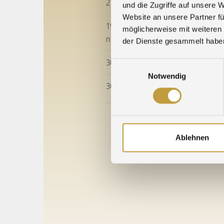
21.12.2025 » Betriebsruhe, Feierta
und die Zugriffe auf unsere 
Website an unsere Partner fü
19.12.2025 » Frohe Weihnachten un
möglicherweise mit weiteren
neues Jahr!
der Dienste gesammelt habe
30.09.2025 » Praxisluft geschnuppe
Einwilligungsauswahl
Notwendig
30.09.2025 » Führungsspitze zu Gas
Älte
Ablehnen