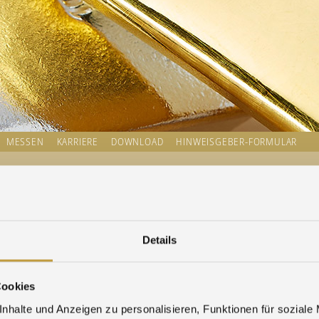
MESSEN
KARRIERE
DOWNLOAD
HINWEISGEBER-FORMULAR
CHTEN
Aufsichtsrat der Agosi 
Dividendenvorschlag v
andort -
Details
handel
Cookies
stand
nhalte und Anzeigen zu personalisieren, Funktionen für soziale