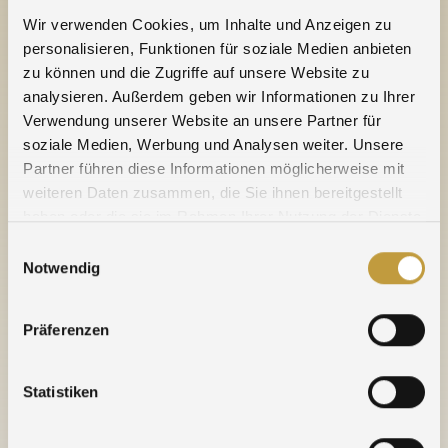
schicken.
Wir verwenden Cookies, um Inhalte und Anzeigen zu
personalisieren, Funktionen für soziale Medien anbieten
Das ist alles.
zu können und die Zugriffe auf unsere Website zu
Wir veranlassen daraufhin umgehend die durch uns
analysieren. Außerdem geben wir Informationen zu Ihrer
versicherte Abholung bei Ihnen über einen
Verwendung unserer Website an unsere Partner für
Kurierdienst.
soziale Medien, Werbung und Analysen weiter. Unsere
Partner führen diese Informationen möglicherweise mit
Haben Sie Fragen? Benötigen Sie
weiteren Daten zusammen, die Sie ihnen bereitgestellt
Informationsmaterial?
haben oder die sie im Rahmen Ihrer Nutzung der Dienste
Zögern Sie nicht, uns anzusprechen – gerne sind
gesammelt haben.
Einwilligungsauswahl
wir für Sie da:
Notwendig
Tel. 07231 960 247 / Fax 07231 650 490 /
rudolf.koenig@agosi.de
Präferenzen
* ausgenommen versilberte Materialien und
Galvanikprodukte“
Statistiken
Nachricht vom 13. April 2018