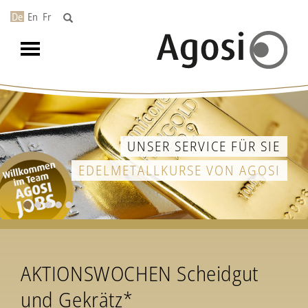
De
En
Fr
Toggle
navigation
UNSER SERVICE FÜR SIE
EDELMETALLKURSE VON AGOSI
AKTIONSWOCHEN Scheidgut
und Gekrätz*