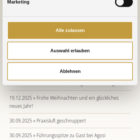
Marketing
WEITERE NACHRICHTEN
Alle zulassen
30.06.2026 » 20 Jahre am neuen Standort - Herzlichen
Auswahl erlauben
Glückwunsch NE-Metallhandel
09.04.2026 » Wechsel im Agosi-Vorstand
Ablehnen
21.12.2025 » Betriebsruhe, Feiertage & Brückentage
19.12.2025 » Frohe Weihnachten und ein glückliches
neues Jahr!
30.09.2025 » Praxisluft geschnuppert
30.09.2025 » Führungsspitze zu Gast bei Agosi