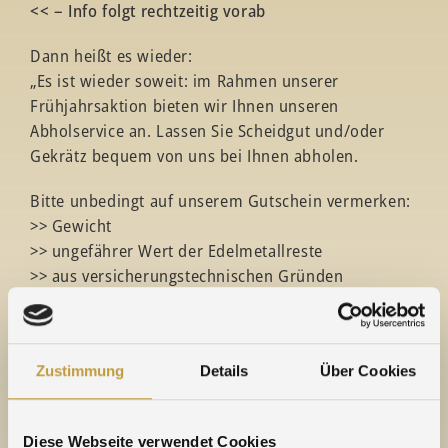
<< – Info folgt rechtzeitig vorab
Dann heißt es wieder:
„Es ist wieder soweit: im Rahmen unserer
Frühjahrsaktion bieten wir Ihnen unseren
Abholservice an. Lassen Sie Scheidgut und/oder
Gekrätz bequem von uns bei Ihnen abholen.
Bitte unbedingt auf unserem Gutschein vermerken:
>> Gewicht
>> ungefährer Wert der Edelmetallreste
>> aus versicherungstechnischen Gründen
notwendig:
sicheres Verpackungsmaterial – bitte kreuzen Sie
die zutreffende Rubrik auf dem Gutschein an. Sie
Zustimmung
Details
Über Cookies
erhalten die gewünschte Verpackung vorab.
Dann:
Diese Webseite verwendet Cookies
>> Gutschein per Fax, Post oder E-Mail an uns