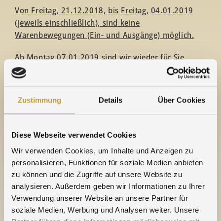
Von Freitag, 21.12.2018, bis Freitag, 04.01.2019
(jeweils einschließlich), sind keine
Warenbewegungen (Ein- und Ausgänge) möglich.
Ab Montag 07.01.2019 sind wir wieder für Sie
erreichbar.
Unser Edelmetallhandel bleibt am 21.12. sowie am
Zustimmung
Details
Über Cookies
27. und 28.12.2018 besetzt und steht im neuen Jahr
bereits ab 02.01.2019 wieder zu Ihrer Verfügung
(Warenbewegungen ausgenommen). Der NE-
Diese Webseite verwendet Cookies
Metallhandel nimmt Anlieferungen ab dem
Wir verwenden Cookies, um Inhalte und Anzeigen zu
02.01.2019 wieder entgegen.
personalisieren, Funktionen für soziale Medien anbieten
Bitte disponieren Sie rechtzeitig.
zu können und die Zugriffe auf unsere Website zu
analysieren. Außerdem geben wir Informationen zu Ihrer
Wir freuen uns auf eine weiterhin gute
Verwendung unserer Website an unsere Partner für
Zusammenarbeit und verbleiben
soziale Medien, Werbung und Analysen weiter. Unsere