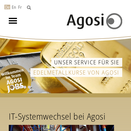
De
En
Fr
Toggle
navigation
UNSER SERVICE FÜR SIE
EDELMETALLKURSE VON AGOSI
IT-Systemwechsel bei Agosi