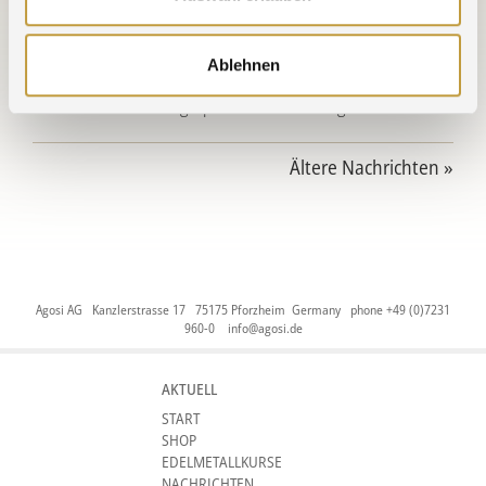
neues Jahr!
30.09.2025 » Praxisluft geschnuppert
Ablehnen
30.09.2025 » Führungsspitze zu Gast bei Agosi
Ältere Nachrichten »
Agosi AG Kanzlerstrasse 17 75175 Pforzheim Germany phone +49 (0)7231
960-0
info@agosi.de
AKTUELL
START
SHOP
EDELMETALLKURSE
NACHRICHTEN