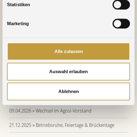
Jahresergebnis.
Statistiken
HIER
sehen Sie den Pressebericht der Pforzheimer
Zeitung
Marketing
Nachricht vom 26. Juni 2019
Alle zulassen
WEITERE NACHRICHTEN
Auswahl erlauben
30.06.2026 » 20 Jahre am neuen Standort - Herzlichen
Ablehnen
Glückwunsch NE-Metallhandel
09.04.2026 » Wechsel im Agosi-Vorstand
21.12.2025 » Betriebsruhe, Feiertage & Brückentage