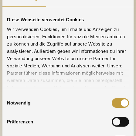
„Umicore Precious Metals (Thailand)“ in Bangkok,
auch wenn die jeweils sehr guten Ergebnisbeiträge
des Vorjahres nicht wiederholt werden konnten.
Diese Webseite verwendet Cookies
Auch die „Ögussa“ in Österreich erzielte ein gutes,
Wir verwenden Cookies, um Inhalte und Anzeigen zu
wenn auch geringeres Ergebnis. Die
personalisieren, Funktionen für soziale Medien anbieten
Umstrukturierung der „Schöne Edelmetaal“ in
zu können und die Zugriffe auf unsere Website zu
Amsterdam zu einer Vertriebsgesellschaft erwies
analysieren. Außerdem geben wir Informationen zu Ihrer
sich als erfolgreich, wohingegen die
Verwendung unserer Website an unsere Partner für
Geschäftsaktivitäten der Vertriebsgesellschaft in der
soziale Medien, Werbung und Analysen weiter. Unsere
Schweiz eingestellt wurden; die Schweizer Kunden
Partner führen diese Informationen möglicherweise mit
werden jetzt direkt aus Pforzheim beliefert.
weiteren Daten zusammen, die Sie ihnen bereitgestellt
haben oder die sie im Rahmen Ihrer Nutzung der Dienste
Der Vorsitzende des Vorstands, Franz-Josef Kron,
gesammelt haben.
Einwilligungsauswahl
verwies auf vielfältige Herausforderungen auch im
Notwendig
laufenden Jahr. „Gemessen an dem schwierigen
Marktumfeld sind wir mit dem Erfolg zufrieden,
Präferenzen
auch wenn wir das Vorjahresergebnis nicht
erreichen konnten“, bewertete Kron das