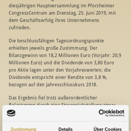
diesjährigen Hauptversammlung im Pforzheimer
CongressCentrum am Dienstag, 25. Juni 2019, mit
dem Geschäftserfolg ihres Unternehmens
zufrieden.
Die beschlussfähigen Tagesordnungspunkte
erhielten jeweils große Zustimmung. Der
Bilanzgewinn von 18,2 Millionen Euro (Vorjahr: 20,9
Millionen Euro) und die Dividende von 3,80 Euro
pro Aktie lagen unter den Vorjahreswerten; die
Dividende entspricht einer Rendite von 3,8 %,
bezogen auf den Jahresschlusskurs 2018.
Das Ergebnis fiel trotz außerordentlicher
Belastungen durch eine Steuerrückstellung etwas
besser aus als im Vorjahr. Das Ergebnis war erneut
getragen von den Tochtergesellschaften „Umicore
Galvanotechnik“ in Schwäbisch Gmünd und der
Zustimmung
Details
Über Cookies