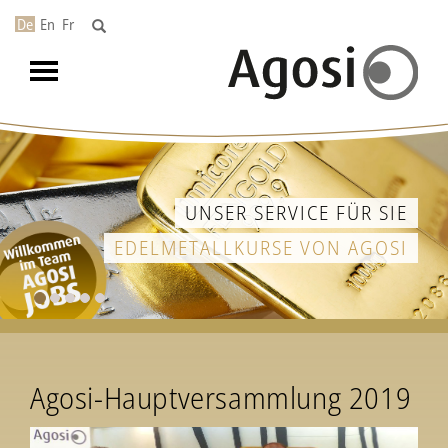
De
En
Fr
Toggle
navigation
UNSER SERVICE FÜR SIE
EDELMETALLKURSE VON AGOSI
Agosi-Hauptversammlung 2019