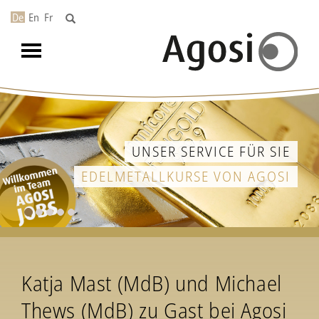
De
En
Fr
Toggle
navigation
UNSER SERVICE FÜR SIE
EDELMETALLKURSE VON AGOSI
Katja Mast (MdB) und Michael
Thews (MdB) zu Gast bei Agosi