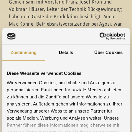
Gemeinsam mit Vorstand Franz-Josef Kron und
Volkmar Häuser, Leiter der Technik Rückgewinnung
haben die Gäste die Produktion besichtigt. Auch
Max Könne, Betriebsratsvorsitzender bei Agosi, war
mit dabei. Der Betriebsbesuch passte zur
Abendveranstaltung der Fachvereinigung
Edelmetalle „Der Klimafußabdruck von Gold“, wo
es um Recycling und nachhaltige Goldproduktion
Zustimmung
Details
Über Cookies
ging.
V
om 16. November bis zum 24. November 2019
ist
Diese Webseite verwendet Cookies
die Europäische Woche der Abfallvermeidung,
Wir verwenden Cookies, um Inhalte und Anzeigen zu
welche sich den Grundsätzen der
personalisieren, Funktionen für soziale Medien anbieten
Kreislaufwirtschaft verpflichtet: Vermeiden.
zu können und die Zugriffe auf unsere Website zu
Wiederverwenden. Recyceln.
analysieren. Außerdem geben wir Informationen zu Ihrer
Verwendung unserer Website an unsere Partner für
Sehen Sie hier die Presseinformation zur
soziale Medien, Werbung und Analysen weiter. Unsere
Veranstaltung „Der Klimafußabdruck von Gold“:
Partner führen diese Informationen möglicherweise mit
HIER