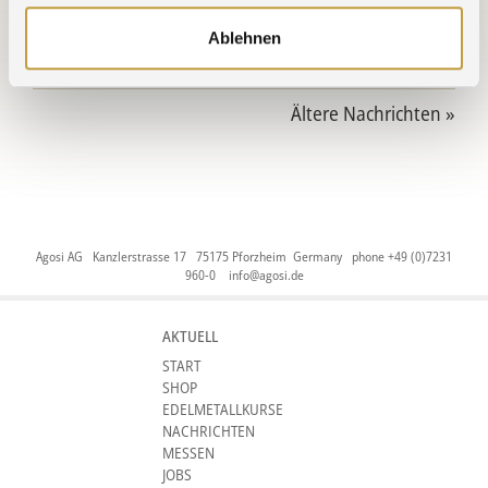
30.09.2025 » Praxisluft geschnuppert
Ablehnen
30.09.2025 » Führungsspitze zu Gast bei Agosi
Ältere Nachrichten »
Agosi AG Kanzlerstrasse 17 75175 Pforzheim Germany phone +49 (0)7231
960-0
info@agosi.de
AKTUELL
START
SHOP
EDELMETALLKURSE
NACHRICHTEN
MESSEN
JOBS