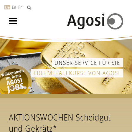
De
En
Fr
Toggle
navigation
UNSER SERVICE FÜR SIE
EDELMETALLKURSE VON AGOSI
AKTIONSWOCHEN Scheidgut
und Gekrätz*