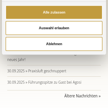
Alle zulassen
30.06.2026 » 20 Jahre am neuen Standort - Herzlichen
Glückwunsch NE-Metallhandel
Auswahl erlauben
09.04.2026 » Wechsel im Agosi-Vorstand
21.12.2025 » Betriebsruhe, Feiertage & Brückentage
Ablehnen
19.12.2025 » Frohe Weihnachten und ein glückliches
neues Jahr!
30.09.2025 » Praxisluft geschnuppert
30.09.2025 » Führungsspitze zu Gast bei Agosi
Ältere Nachrichten »