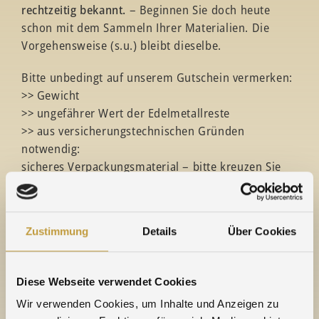
rechtzeitig bekannt.
– Beginnen Sie doch heute
schon mit dem Sammeln Ihrer Materialien. Die
Vorgehensweise (s.u.) bleibt dieselbe.
Bitte unbedingt auf unserem Gutschein vermerken:
>> Gewicht
>> ungefährer Wert der Edelmetallreste
>> aus versicherungstechnischen Gründen
notwendig:
sicheres Verpackungsmaterial – bitte kreuzen Sie
die zutreffende Rubrik auf dem Gutschein an. Sie
erhalten die gewünschte Verpackung vorab.
Zustimmung
Details
Über Cookies
Dann:
>> Gutschein per Fax, Post oder E-Mail an uns
schicken.
Diese Webseite verwendet Cookies
Das ist alles.
Wir verwenden Cookies, um Inhalte und Anzeigen zu