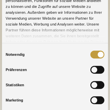
Wir veranlassen daraufhin umgehend die durch uns
personalisieren, Funktionen für soziale Medien anbieten
versicherte Abholung bei Ihnen über einen
zu können und die Zugriffe auf unsere Website zu
Kurierdienst.
analysieren. Außerdem geben wir Informationen zu Ihrer
Verwendung unserer Website an unsere Partner für
Haben Sie Fragen? Benötigen Sie
soziale Medien, Werbung und Analysen weiter. Unsere
Informationsmaterial?
Partner führen diese Informationen möglicherweise mit
Zögern Sie nicht, uns anzusprechen – gerne sind
weiteren Daten zusammen, die Sie ihnen bereitgestellt
wir für Sie da:
haben oder die sie im Rahmen Ihrer Nutzung der Dienste
Tel. 07231 960 247 / Fax 07231 650 490 /
gesammelt haben.
Einwilligungsauswahl
rudolf.koenig@agosi.de
Notwendig
* ausgenommen versilberte Materialien und
Präferenzen
Galvanikprodukte
Statistiken
Nachricht vom 11. Mai 2020
Marketing
WEITERE NACHRICHTEN