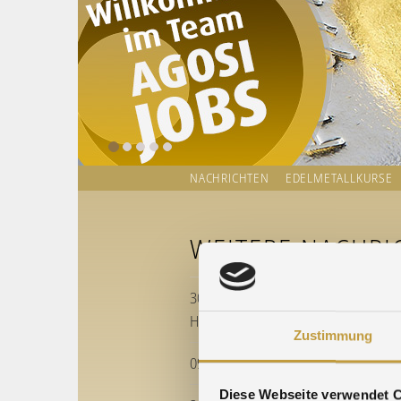
NACHRICHTEN
EDELMETALLKURSE
WEITERE NACHRI
30.06.2026 » 20 Jahre am neuen St
Herzlichen Glückwunsch NE-Metall
Zustimmung
09.04.2026 » Wechsel im Agosi-Vor
Diese Webseite verwendet 