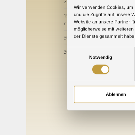
21.12.2025 » Betriebsruhe, Feierta
Wir verwenden Cookies, um I
und die Zugriffe auf unsere 
19.12.2025 » Frohe Weihnachten un
Website an unsere Partner fü
neues Jahr!
möglicherweise mit weiteren
der Dienste gesammelt habe
30.09.2025 » Praxisluft geschnuppe
Einwilligungsauswahl
30.09.2025 » Führungsspitze zu Gas
Notwendig
Älte
Ablehnen