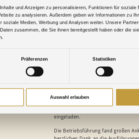
ge & Brückentage
nhalte und Anzeigen zu personalisieren, Funktionen für soziale
Website zu analysieren. Außerdem geben wir Informationen zu I
d ein glückliches
r soziale Medien, Werbung und Analysen weiter. Unsere Partner
 Daten zusammen, die Sie ihnen bereitgestellt haben oder die s
n.
rt
t bei Agosi
Präferenzen
Statistiken
Zum Pressegespräch und zur Betrieb
re Nachrichten »
die Bundestagsabgeordneten Stepha
90/Die Grünen für Pforzheim und de
(MdB der FDP für Pforzheim und den 
Auswahl erlauben
erfolgte in Zusammenarbeit mit der F
Im Anschluss an die Führung waren 
eingeladen.
Die Betriebsführung fand großen Ank
herzlichen Dank an die Ausführunge