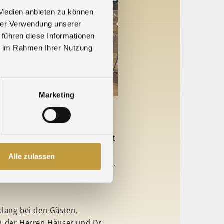
 Medien anbieten zu können
hrer Verwendung unserer
 führen diese Informationen
ie im Rahmen Ihrer Nutzung
Marketing
sführung besuchten uns heute
nie Aeffner (MdB von Bündnis
n Enzkreis) sowie Rainer Semet
Enzkreis). Die Einladung
Alle zulassen
V Edelmetalle e. V., Pforzheim.
unsere Gäste zum Mittagessen
lang bei den Gästen,
n der Herren Häuser und Dr.