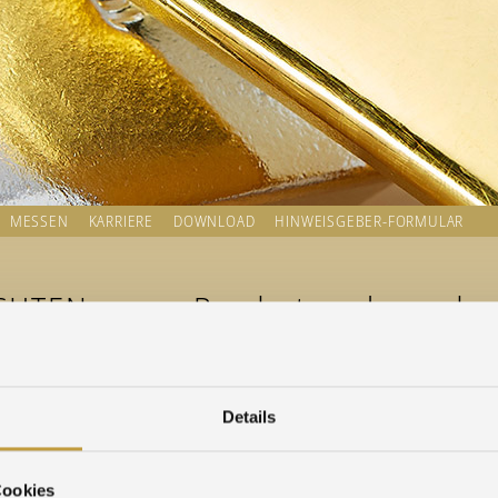
MESSEN
KARRIERE
DOWNLOAD
HINWEISGEBER-FORMULAR
CHTEN
Bundestagsabgeordnet
andort -
handel
Details
stand
Cookies