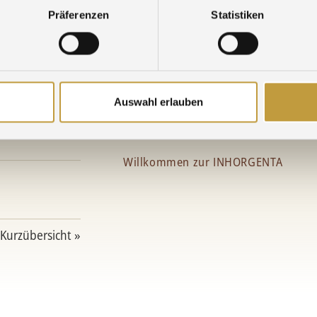
Präferenzen
Statistiken
Wir freuen uns, Sie in München begr
Auswahl erlauben
Agosi an neuem Platz:
Halle C2 / Stand 305
Willkommen zur INHORGENTA
 Kurzübersicht »