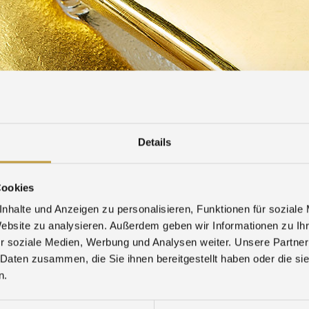
MESSEN
KARRIERE
DOWNLOAD
HINWEISGEBER-FORMULAR
Details
Inhorgenta 2024
Cookies
nhalte und Anzeigen zu personalisieren, Funktionen für soziale
Website zu analysieren. Außerdem geben wir Informationen zu I
r soziale Medien, Werbung und Analysen weiter. Unsere Partner
 Daten zusammen, die Sie ihnen bereitgestellt haben oder die s
n.