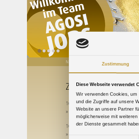
NACHRICHTEN
EDELMETALLKURSE
Zustimmung
ZU DEN MESSEN
Diese Webseite verwendet 
Wir verwenden Cookies, um I
und die Zugriffe auf unsere 
16.06.2026 - 19.06.2026
Website an unsere Partner fü
» EPHJ 2026
möglicherweise mit weiteren
der Dienste gesammelt habe
16.06.2026 - 18.06.2026
» Stanztec 2026
Einwilligungsauswahl