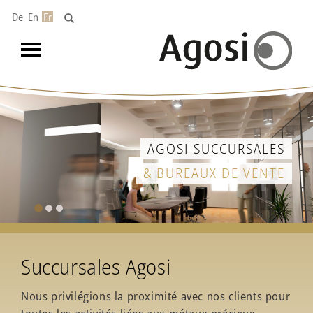
De
En
Fr
Toggle
navigation
AGOSI SUCCURSALES
& BUREAUX DE VENTE
Succursales Agosi
Nous privilégions la proximité avec nos clients pour