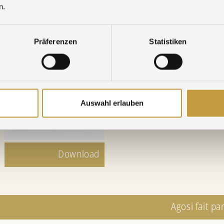
n.
Nos sites
Bureaux de vente
Präferenzen
Statistiken
Auswahl erlauben
Download
Agosi fait p