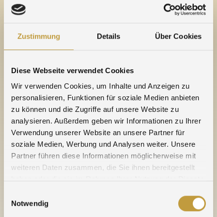
humaine et l’environnement contre les risques liés
aux substances. REACH est l’acronyme de
«Registration, Evaluation, Authorisation and
Restriction of Chemicals» (Enregistrement,
Zustimmung
Details
Über Cookies
évaluation, autorisation et restriction des
substances chimiques). Les entreprises doivent
Diese Webseite verwendet Cookies
identifier et gérer les risques liés aux substances
qu’elles fabriquent et commercialisent au-dessus
Wir verwenden Cookies, um Inhalte und Anzeigen zu
d’une tonne par an. Si les règlementations ne sont
personalisieren, Funktionen für soziale Medien anbieten
pas autorisées, les autorités peuvent restreindre
zu können und die Zugriffe auf unsere Website zu
l’utilisation des substances fabriquées ou
analysieren. Außerdem geben wir Informationen zu Ihrer
Verwendung unserer Website an unsere Partner für
importées. En bref : pas de données – pas de
soziale Medien, Werbung und Analysen weiter. Unsere
marché.
Partner führen diese Informationen möglicherweise mit
weiteren Daten zusammen, die Sie ihnen bereitgestellt
14.09.2016
haben oder die sie im Rahmen Ihrer Nutzung der Dienste
gesammelt haben.
Einwilligungsauswahl
Notwendig