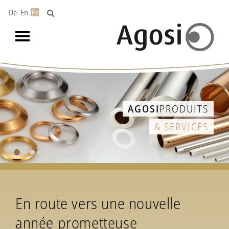
De
En
Fr
Toggle
navigation
AGOSI
PRODUITS
& SERVICES
En route vers une nouvelle
année prometteuse