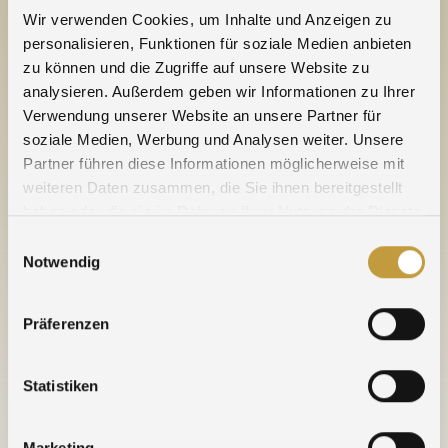
Wir verwenden Cookies, um Inhalte und Anzeigen zu
personalisieren, Funktionen für soziale Medien anbieten
19.12.2024
zu können und die Zugriffe auf unsere Website zu
analysieren. Außerdem geben wir Informationen zu Ihrer
Verwendung unserer Website an unsere Partner für
MORE NEWS
soziale Medien, Werbung und Analysen weiter. Unsere
Partner führen diese Informationen möglicherweise mit
weiteren Daten zusammen, die Sie ihnen bereitgestellt
21.12.2025 » Jours fériés, ponts et périodes de fermeture
haben oder die sie im Rahmen Ihrer Nutzung der Dienste
pour 2025 / 2026
gesammelt haben.
Einwilligungsauswahl
Notwendig
19.12.2025 » Meilleurs Voeux
30.04.2025 » Jour de pont le 2 Mai 2025
Präferenzen
26.03.2025 » Agosi est un nouvel arbitre LBMA – Une
Statistiken
étape essentielle pour renforcer encore la qualité et la
confiance.
Marketing