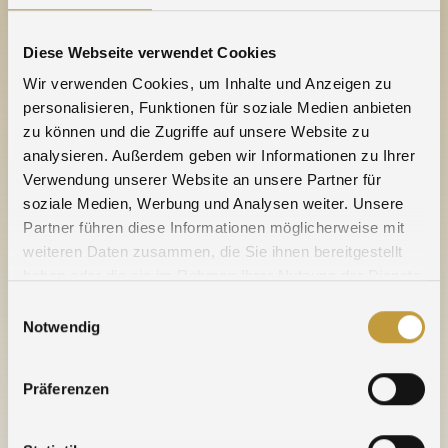
Nous serons de nouveau à votre disposition à partir
du lundi
Diese Webseite verwendet Cookies
22. Mai 2023.
Wir verwenden Cookies, um Inhalte und Anzeigen zu
personalisieren, Funktionen für soziale Medien anbieten
Votre équipe Agosi
zu können und die Zugriffe auf unsere Website zu
analysieren. Außerdem geben wir Informationen zu Ihrer
11.05.2023
Verwendung unserer Website an unsere Partner für
soziale Medien, Werbung und Analysen weiter. Unsere
Partner führen diese Informationen möglicherweise mit
weiteren Daten zusammen, die Sie ihnen bereitgestellt
MORE NEWS
haben oder die sie im Rahmen Ihrer Nutzung der Dienste
gesammelt haben.
Einwilligungsauswahl
21.12.2025 » Jours fériés, ponts et périodes de fermeture
Notwendig
pour 2025 / 2026
Präferenzen
19.12.2025 » Meilleurs Voeux
30.04.2025 » Jour de pont le 2 Mai 2025