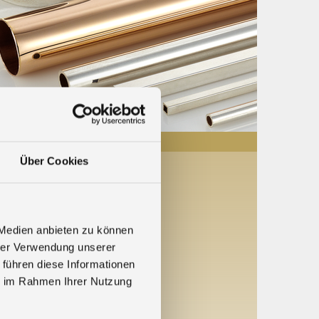
Über Cookies
6
 Medien anbieten zu können
ooth C16
hrer Verwendung unserer
 führen diese Informationen
ie im Rahmen Ihrer Nutzung