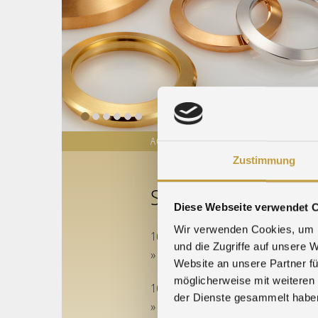
ACTUALITÉS
COURS DES MÉTAUX
Zustimmung
SALONS
Diese Webseite verwendet 
Wir verwenden Cookies, um I
16.06.2026 - 19.06.2026
und die Zugriffe auf unsere 
» EPHJ 2026
Website an unsere Partner fü
möglicherweise mit weiteren
16.06.2026 - 18.06.2026
der Dienste gesammelt habe
» Stanztec 2026