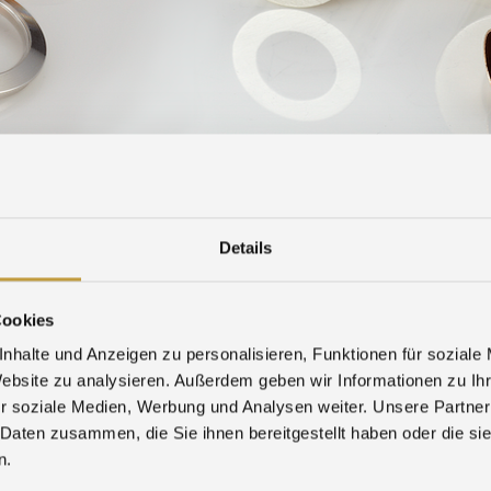
SALONS
TÉLÉCHARGER
FORMULAIRE D’ALERTE
Details
World Money Fair 202
Cookies
Bienvenue à Berlin!
nhalte und Anzeigen zu personalisieren, Funktionen für soziale
Visitez nous :
Convention Hall 1 / B
Website zu analysieren. Außerdem geben wir Informationen zu I
World Money Fair
r soziale Medien, Werbung und Analysen weiter. Unsere Partner
 Daten zusammen, die Sie ihnen bereitgestellt haben oder die s
n.