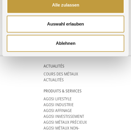
Alle zulassen
All Trade Fairs »
Auswahl erlauben
Ablehnen
Agosi AG Kanzlerstrasse 17 75175 Pforzheim Germany phone +49 (0)7231
960-0
info@agosi.de
ACTUALITÉS
COURS DES MÉTAUX
ACTUALITÉS
PRODUITS & SERVICES
AGOSI LIFESTYLE
AGOSI INDUSTRIE
AGOSI AFFINAGE
AGOSI INVESTISSEMENT
AGOSI MÉTAUX PRÉCIEUX
AGOSI MÉTAUX NON-