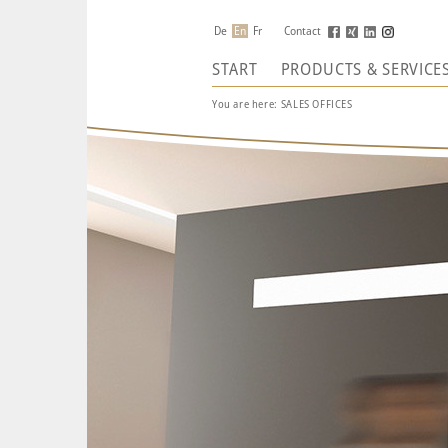
De
En
Fr
Contact
START
PRODUCTS & SERVICE
You are here:
SALES OFFICES