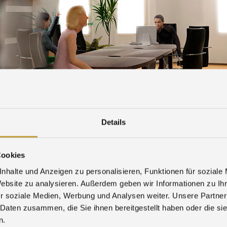
IRS
DOWNLOAD
WHISTLEBLOWER-FORM
Details
ecious metals business: Visit us at our offices in
France
and
Cookies
ducts and precious metals management is the basic principle o
nhalte und Anzeigen zu personalisieren, Funktionen für soziale
in important European key markets.
Website zu analysieren. Außerdem geben wir Informationen zu I
r soziale Medien, Werbung und Analysen weiter. Unsere Partner
e and scope of services within the Umicore group, please con
 Daten zusammen, die Sie ihnen bereitgestellt haben oder die s
n.