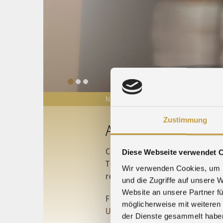
NEWS
PM-QUOTATIONS
TRADE FA
Zustimmung
Agosi Sales Offices
Close to our customers in the pr
Diese Webseite verwendet 
The closed loop of refining, pro
Wir verwenden Cookies, um I
reason, Agosi is firmly rooted 
und die Zugriffe auf unsere 
Website an unsere Partner fü
For a global view of Agosi’s rol
möglicherweise mit weiteren
Umicore BU JIM Landing Page
der Dienste gesammelt habe