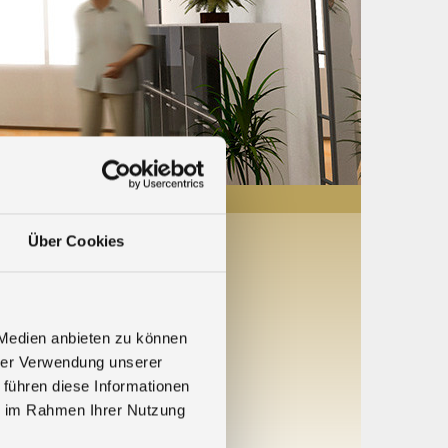
Über Cookies
 the
UK
.
f all our activities. For this
 Medien anbieten zu können
hrer Verwendung unserer
 führen diese Informationen
sult:
ie im Rahmen Ihrer Nutzung