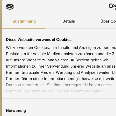
carbone d’ici 2030:
Préparation des balayures :
Zustimmung
Details
Über Co
utilisation d’incinérateurs plus performants et
récupération de la chaleur fatale pour notre
système de chauffage.
Diese Webseite verwendet Cookies
Potentiel d’économie : 70 tonnes de CO₂ (énergie
Wir verwenden Cookies, um Inhalte und Anzeigen zu persona
fossile = fioul).
Funktionen für soziale Medien anbieten zu können und die Zu
auf unsere Website zu analysieren. Außerdem geben wir
Système de chauffage :
Informationen zu Ihrer Verwendung unserer Website an unse
mutualisation de plusieurs bâtiments à un réseau
Partner für soziale Medien, Werbung und Analysen weiter. U
de chaleur local.
Partner führen diese Informationen möglicherweise mit weite
Potentiel d’économie : 45 tonnes de CO₂ (énergie
Daten zusammen, die Sie ihnen bereitgestellt haben oder die
fossile = fioul).
Rahmen Ihrer Nutzung der Dienste gesammelt haben.
Système de chauffage :
Introduction d’une pompe à chaleur et d’un système
Einwilligungsauswahl
Notwendig
de récupération de chaleur dans le département de