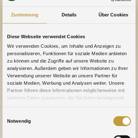
Responsive WebDesign.
Zustimmung
Details
Über Cookies
Agosi’s web presentation is being improved
continually, adaptions will remain necessary and
therefore we always welcome your comments and
Diese Webseite verwendet Cookies
ideas:
customerservice(at)agosi.de
Wir verwenden Cookies, um Inhalte und Anzeigen zu
personalisieren, Funktionen für soziale Medien anbieten
For our French-speaking customers: the French
zu können und die Zugriffe auf unsere Website zu
version of Agosi’s website is the next step in this
analysieren. Außerdem geben wir Informationen zu Ihrer
project. Its completion will be announced in due
Verwendung unserer Website an unsere Partner für
course.
soziale Medien, Werbung und Analysen weiter. Unsere
Partner führen diese Informationen möglicherweise mit
weiteren Daten zusammen, die Sie ihnen bereitgestellt
haben oder die sie im Rahmen Ihrer Nutzung der Dienste
gesammelt haben.
Einwilligungsauswahl
Notwendig
18. August 2016