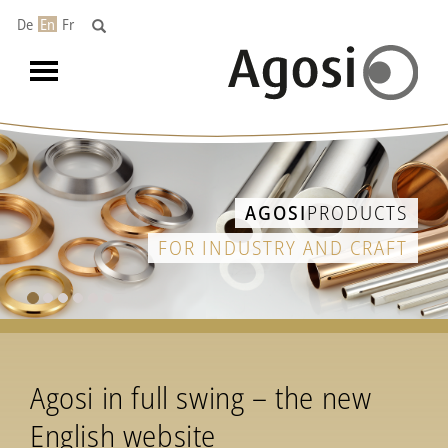
De
En
Fr
Toggle
navigation
AGOSI
PRODUCTS
FOR INDUSTRY AND CRAFT
Agosi in full swing – the new
English website