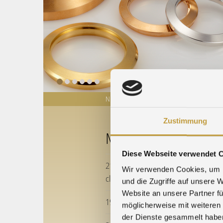
NEWS
PM-QUOTATIONS
TRADE FA
Zustimmung
MORE NEWS
Diese Webseite verwendet 
21.12.2025 » Holidays, bridge day
Wir verwenden Cookies, um I
closure periods for 2025 / 2026
und die Zugriffe auf unsere 
Website an unsere Partner fü
19.12.2025 » Season's Greetings
möglicherweise mit weiteren
der Dienste gesammelt habe