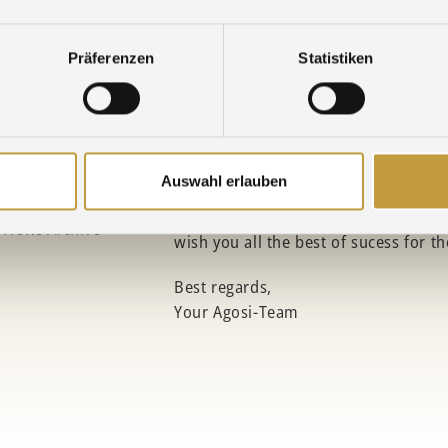
May 2, 2025
er@Agosi
Präferenzen
Statistiken
eferee – A
Dear customer,
ight New Year!
Auswahl erlauben
We would like to thank you for your 
News Archive »
wish you all the best of sucess for t
Best regards,
Your Agosi-Team