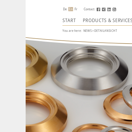
De
En
Fr
Contact
START
PRODUCTS & SERVICE
You are here:
NEWS
>
DETAILANSICHT