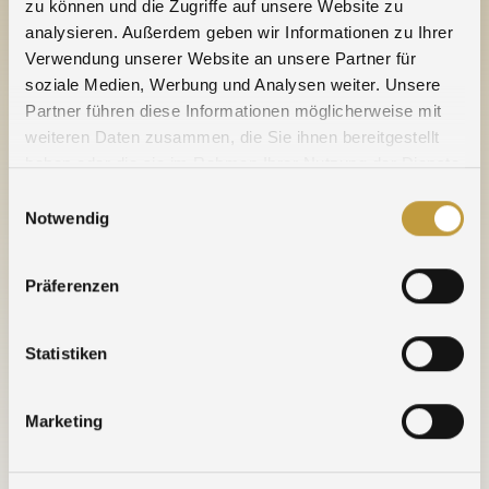
TRADE FAIRS
zu können und die Zugriffe auf unsere Website zu
analysieren. Außerdem geben wir Informationen zu Ihrer
Verwendung unserer Website an unsere Partner für
16.06.2026 - 19.06.2026
soziale Medien, Werbung und Analysen weiter. Unsere
» EPHJ 2026
Partner führen diese Informationen möglicherweise mit
weiteren Daten zusammen, die Sie ihnen bereitgestellt
16.06.2026 - 18.06.2026
haben oder die sie im Rahmen Ihrer Nutzung der Dienste
» Stanztec 2026
gesammelt haben.
Einwilligungsauswahl
Notwendig
17.06.2026 - 18.06.2026
» E-Waste World 2026
Präferenzen
29.01.2026 - 31.01.2026
» World Money Fair 2026
Statistiken
11.06.2025 - 12.06.2025
» E-Waste World 2025
Marketing
03.06.2025 - 06.06.2025