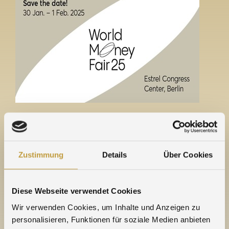
We are looking forward to meeting you in Berlin!
Convention hall 1 / C16
Zustimmung
Details
Über Cookies
World Money Fair
Diese Webseite verwendet Cookies
Wir verwenden Cookies, um Inhalte und Anzeigen zu
personalisieren, Funktionen für soziale Medien anbieten