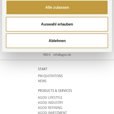
» EPHJ 2025
Alle zulassen
All Trade Fairs »
Auswahl erlauben
Ablehnen
Agosi AG Kanzlerstrasse 17 75175 Pforzheim Germany phone +49 (0)7231
960-0
info@agosi.de
START
PM-QUOTATIONS
NEWS
PRODUCTS & SERVICES
AGOSI LIFESTYLE
AGOSI INDUSTRY
AGOSI REFINING
AGOSI INVESTMENT