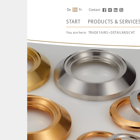
De
En
Fr
Contact
START
PRODUCTS & SERVICE
You are here:
TRADE FAIRS
>
DETAILANSICHT