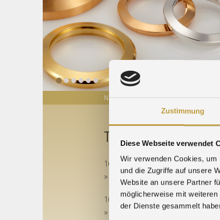
NEWS
PM-QUOTATIONS
TRADE FA
Zustimmung
TRADE FAIRS
Diese Webseite verwendet 
Wir verwenden Cookies, um I
16.06.2026 - 19.06.2026
und die Zugriffe auf unsere 
» EPHJ 2026
Website an unsere Partner fü
möglicherweise mit weiteren
16.06.2026 - 18.06.2026
der Dienste gesammelt habe
» Stanztec 2026