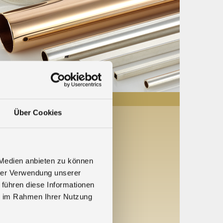
Über Cookies
6
 Medien anbieten zu können
 C16
hrer Verwendung unserer
 führen diese Informationen
ie im Rahmen Ihrer Nutzung