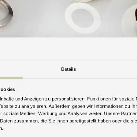
IRS
DOWNLOAD
WHISTLEBLOWER-FORM
Details
World Money Fair 202
Cookies
Welcome to Berlin!
nhalte und Anzeigen zu personalisieren, Funktionen für soziale
Visit us in
Convention Hall 1 / Booth
Website zu analysieren. Außerdem geben wir Informationen zu I
World Money Fair
r soziale Medien, Werbung und Analysen weiter. Unsere Partner
 Daten zusammen, die Sie ihnen bereitgestellt haben oder die s
n.