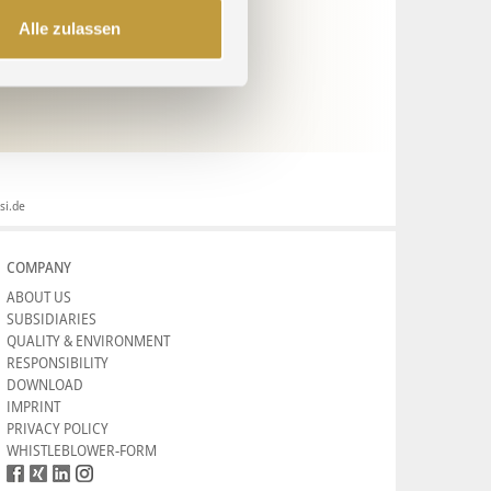
duct / Umicore, Brussels
Alle zulassen
s Policy / Umicore, Brussels
si.de
COMPANY
ABOUT US
SUBSIDIARIES
QUALITY & ENVIRONMENT
RESPONSIBILITY
DOWNLOAD
IMPRINT
PRIVACY POLICY
WHISTLEBLOWER-FORM