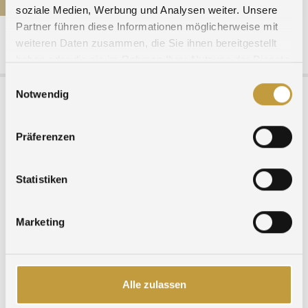
soziale Medien, Werbung und Analysen weiter. Unsere
Partner führen diese Informationen möglicherweise mit
weiteren Daten zusammen, die Sie ihnen bereitgestellt
Agosi AG Kanzlerstrasse 17 75175 Pforzheim Germany phone +49 (0)7231
haben oder die sie im Rahmen Ihrer Nutzung der Dienste
960-0
info@agosi.de
gesammelt haben.
Einwilligungsauswahl
Notwendig
START
PM-QUOTATIONS
NEWS
Präferenzen
PRODUCTS & SERVICES
AGOSI LIFESTYLE
Statistiken
AGOSI INDUSTRY
AGOSI REFINING
AGOSI INVESTMENT
Marketing
AGOSI PRECIOUS METALS
AGOSI BASE METALS
SALES OFFICES
Alle zulassen
GLOBAL
FRANCE